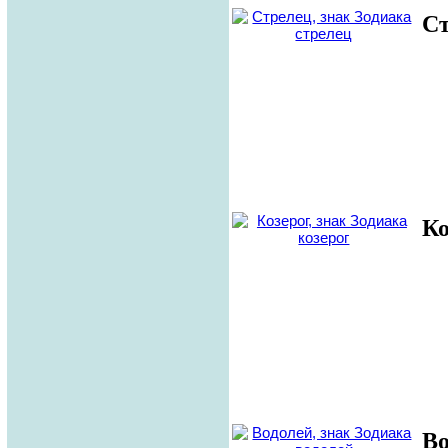
С
Ко
Во