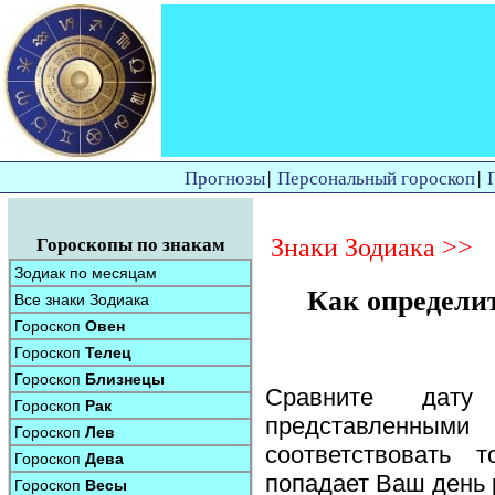
Прогнозы
|
Персональный гороскоп
|
Знаки Зодиака >>
Гороскопы по знакам
Зодиак по месяцам
Как определи
Все знаки Зодиака
Гороскоп
Овен
Гороскоп
Телец
Гороскоп
Близнецы
Сравните дат
Гороскоп
Рак
представленным
Гороскоп
Лев
соответствовать 
Гороскоп
Дева
попадает Ваш день 
Гороскоп
Весы